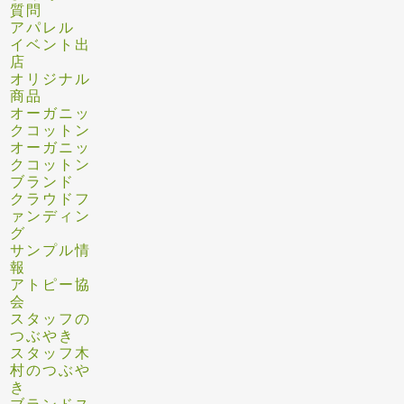
質問
アパレル
イベント出
店
オリジナル
商品
オーガニッ
クコットン
オーガニッ
クコットン
ブランド
クラウドフ
ァンディン
グ
サンプル情
報
アトピー協
会
スタッフの
つぶやき
スタッフ木
村のつぶや
き