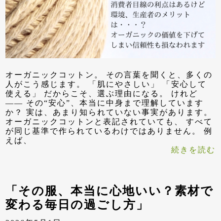
オーガニックコットン。 その言葉を聞くと、多くの
人がこう感じます。 「肌にやさしい」 「安心して
使える」 だからこそ、選ぶ理由になる。 けれど
—— その“安心”、本当に中身まで理解しています
か？ 実は、あまり知られていない事実があります。
オーガニックコットンと表記されていても、 すべて
が同じ基準で作られているわけではありません。 例
えば、
続きを読む
「その服、本当に心地いい？素材で
変わる毎日の過ごし方」