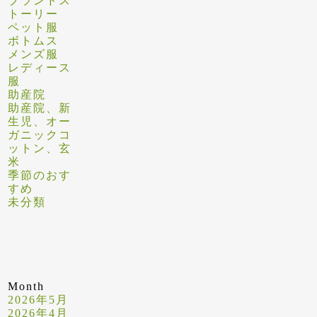
ブランドス
トーリー
ペット服
ボトムス
メンズ服
レディース
服
助産院
助産院、新
生児、オー
ガニックコ
ットン、玄
米
季節のおす
すめ
未分類
Month
2026年5月
2026年4月