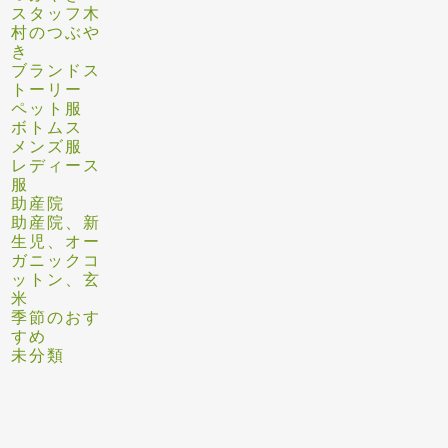
スタッフ木
村のつぶや
き
ブランドス
トーリー
ペット服
ボトムス
メンズ服
レディース
服
助産院
助産院、新
生児、オー
ガニックコ
ットン、玄
米
季節のおす
すめ
未分類