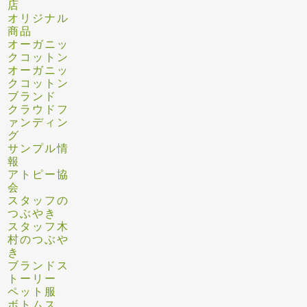
店
オリジナル
商品
オーガニッ
クコットン
オーガニッ
クコットン
ブランド
クラウドフ
ァンディン
グ
サンプル情
報
アトピー協
会
スタッフの
つぶやき
スタッフ木
村のつぶや
き
ブランドス
トーリー
ペット服
ボトムス