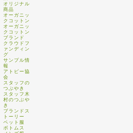
オリジナル
商品
オーガニッ
クコットン
オーガニッ
クコットン
ブランド
クラウドフ
ァンディン
グ
サンプル情
報
アトピー協
会
スタッフの
つぶやき
スタッフ木
村のつぶや
き
ブランドス
トーリー
ペット服
ボトムス