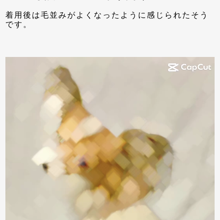
着用後は毛並みがよくなったように感じられたそう
です。
動
画
プ
レ
ー
ヤ
ー