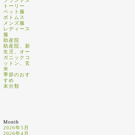
ブランドス
トーリー
ペット服
ボトムス
メンズ服
レディース
服
助産院
助産院、新
生児、オー
ガニックコ
ットン、玄
米
季節のおす
すめ
未分類
Month
2026年5月
2026年4月