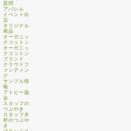
質問
アパレル
イベント出
店
オリジナル
商品
オーガニッ
クコットン
オーガニッ
クコットン
ブランド
クラウドフ
ァンディン
グ
サンプル情
報
アトピー協
会
スタッフの
つぶやき
スタッフ木
村のつぶや
き