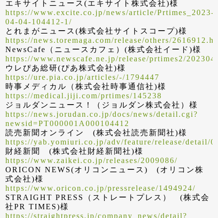
エキサイトニュース(エキサイト株式会社)様
https://www.excite.co.jp/news/article/Prtimes_2023-
04-04-104412-1/
とれまがニュース(株式会社サイトスコープ)様
https://news.toremaga.com/release/others/2616912.h
NewsCafe（ニュースカフェ）(株式会社イード)様
https://www.newscafe.ne.jp/release/prtimes2/20230
ウレぴあ総研(ぴあ株式会社)様
https://ure.pia.co.jp/articles/-/1794447
時事メディカル（株式会社時事通信社)様
https://medical.jiji.com/prtimes/145238
ジョルダンニュース！（ジョルダン株式会社）様
https://news.jorudan.co.jp/docs/news/detail.cgi?
newsid=PT000001A000104412
読売新聞オンライン (株式会社読売新聞社)様
https://yab.yomiuri.co.jp/adv/feature/release/detai
財経新聞 (株式会社財経新聞社)様
https://www.zaikei.co.jp/releases/2009086/
ORICON NEWS(オリコンニュース) (オリコン株
式会社)様
https://www.oricon.co.jp/pressrelease/1494924/
STRAIGHT PRESS（ストレートプレス） (株式会
社PR TIMES)様
https://straightpress.jp/company_news/detail?