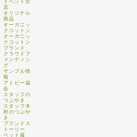
イベント出
店
オリジナル
商品
オーガニッ
クコットン
オーガニッ
クコットン
ブランド
クラウドフ
ァンディン
グ
サンプル情
報
アトピー協
会
スタッフの
つぶやき
スタッフ木
村のつぶや
き
ブランドス
トーリー
ペット服