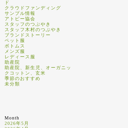
ド
クラウドファンディング
サンプル情報
アトピー協会
スタッフのつぶやき
スタッフ木村のつぶやき
ブランドストーリー
ペット服
ボトムス
メンズ服
レディース服
助産院
助産院、新生児、オーガニッ
クコットン、玄米
季節のおすすめ
未分類
Month
2026年5月