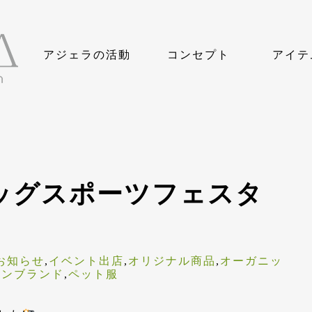
アジェラの活動
コンセプト
アイテ
お問い合わせ
旧ブログ
ブログ
シーアイランドコットンとは
アルティメイトピマとは
糸と素材へのこだわり
究極の想い肌着
ギャラ
ドッグスポーツフェスタ
お知らせ
,
イベント出店
,
オリジナル商品
,
オーガニッ
トンブランド
,
ペット服