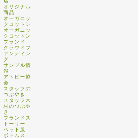
店
オリジナル
商品
オーガニッ
クコットン
オーガニッ
クコットン
ブランド
クラウドフ
ァンディン
グ
サンプル情
報
アトピー協
会
スタッフの
つぶやき
スタッフ木
村のつぶや
き
ブランドス
トーリー
ペット服
ボトムス