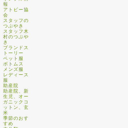
報
アトピー協
会
スタッフの
つぶやき
スタッフ木
村のつぶや
き
ブランドス
トーリー
ペット服
ボトムス
メンズ服
レディース
服
助産院
助産院、新
生児、オー
ガニックコ
ットン、玄
米
季節のおす
すめ