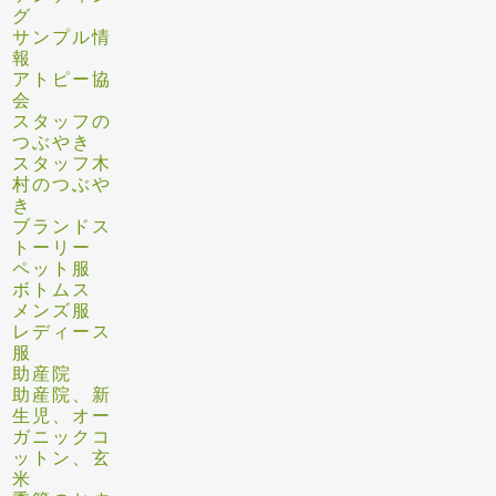
グ
サンプル情
報
アトピー協
会
スタッフの
つぶやき
スタッフ木
村のつぶや
き
ブランドス
トーリー
ペット服
ボトムス
メンズ服
レディース
服
助産院
助産院、新
生児、オー
ガニックコ
ットン、玄
米