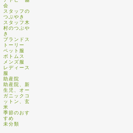
会
スタッフの
つぶやき
スタッフ木
村のつぶや
き
ブランドス
トーリー
ペット服
ボトムス
メンズ服
レディース
服
助産院
助産院、新
生児、オー
ガニックコ
ットン、玄
米
季節のおす
すめ
未分類