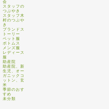
会
スタッフの
つぶやき
スタッフ木
村のつぶや
き
ブランドス
トーリー
ペット服
ボトムス
メンズ服
レディース
服
助産院
助産院、新
生児、オー
ガニックコ
ットン、玄
米
季節のおす
すめ
未分類