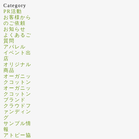
Category
PR活動
お客様から
のご依頼
お知らせ
よくあるご
質問
アパレル
イベント出
店
オリジナル
商品
オーガニッ
クコットン
オーガニッ
クコットン
ブランド
クラウドフ
ァンディン
グ
サンプル情
報
アトピー協