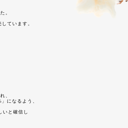
した。
売しています。
入れ、
%」になるよう、
しいと確信し