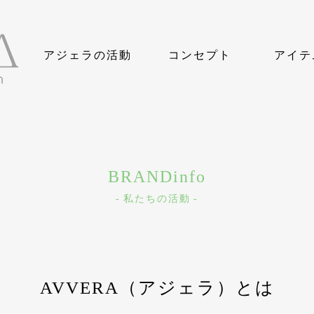
アジェラの活動
コンセプト
アイテ
お問い合わせ
旧ブログ
ブログ
シーアイランドコットンとは
アルティメイトピマとは
糸と素材へのこだわり
究極の想い肌着
ギャラ
BRANDinfo
私たちの活動
AVVERA（アジェラ）とは